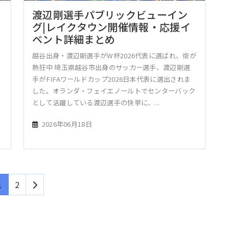
渡辺剛選手パブリックビューイン
グ|レイクタウン開催情報・応援イ
ベント詳細まとめ
越谷出身・渡辺剛選手がW杯2026代表に選ばれ、街が
熱狂中 埼玉県越谷市出身のサッカー選手、渡辺剛選
手がFIFAワールドカップ2026日本代表に選出されま
は
した。オランダ・フェイエノールトでセンターバック
として活躍している渡辺選手の快挙に、...
2026年06月18日
1
2