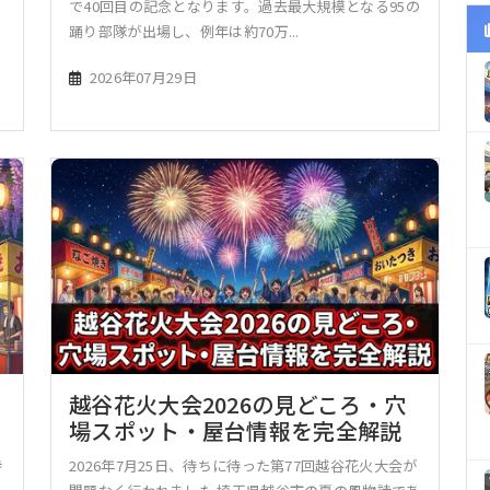
伝
で40回目の記念となります。過去最大規模となる95の
踊り部隊が出場し、例年は約70万...
2026年07月29日
越谷花火大会2026の見どころ・穴
場スポット・屋台情報を完全解説
詩
2026年7月25日、待ちに待った第77回越谷花火大会が