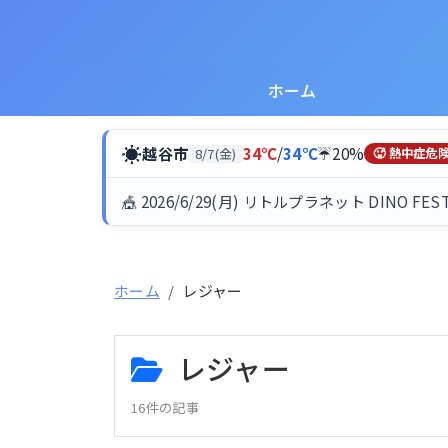
ホーム
☀
越谷市
34℃
/
34℃
☔20%
8/7(金)
🥵 熱中症危
🎪 2026/6/29(月) リトルプラネット DINO FES
ホーム
レジャー
レジャー
16件の記事