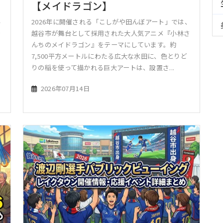
【メイドラゴン】
谷
2026年に開催される「こしがや田んぼアート」では、
で
越谷市が舞台として採用された大人気アニメ『小林さ
史
んちのメイドラゴン』をテーマにしています。約
。
7,500平方メートルにわたる広大な水田に、色とりど
りの稲を使って描かれる巨大アートは、設置さ...
2026年07月14日