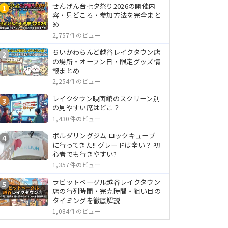
せんげん台七夕祭り2026の開催内
1
容・見どころ・参加方法を完全まと
め
2,757件のビュー
ちいかわらんど越谷レイクタウン店
2
の場所・オープン日・限定グッズ情
報まとめ
2,254件のビュー
レイクタウン映画館のスクリーン別
3
の見やすい席はどこ？
1,430件のビュー
ボルダリングジム ロックキューブ
4
に行ってきた!! グレードは辛い？ 初
心者でも行きやすい?
1,357件のビュー
ラビットベーグル越谷レイクタウン
5
店の行列時間・完売時間・狙い目の
タイミングを徹底解説
1,084件のビュー