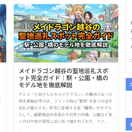
メイドラゴン越谷の聖地巡礼スポ
ット完全ガイド｜駅・公園・橋の
モデル地を徹底解説
ま
アニメ「小林さんちのメイドラゴン」の舞台となった
月
埼玉県越谷市では、ファンが自ら“聖地”を見つけ出す
ス
巡礼が盛んです。作中に登場する街「朧塚」のモデル
が
として、越駅周辺の街並みや元荒川の橋、公園など多
くのロケ地が実写に近い形で描かれており、ファ...