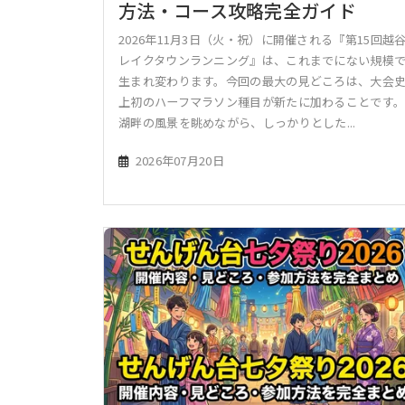
方法・コース攻略完全ガイド
2026年11月3日（火・祝）に開催される『第15回越
レイクタウンランニング』は、これまでにない規模
生まれ変わります。今回の最大の見どころは、大会
上初のハーフマラソン種目が新たに加わることです
湖畔の風景を眺めながら、しっかりとした...
2026年07月20日