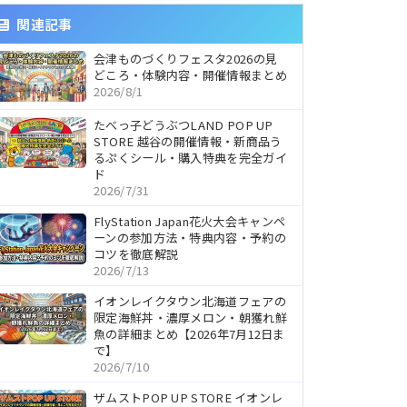
関連記事
会津ものづくりフェスタ2026の見
どころ・体験内容・開催情報まとめ
2026/8/1
たべっ子どうぶつLAND POP UP
STORE 越谷の開催情報・新商品う
るぷくシール・購入特典を完全ガイ
ド
2026/7/31
FlyStation Japan花火大会キャンペ
ーンの参加方法・特典内容・予約の
コツを徹底解説
2026/7/13
イオンレイクタウン北海道フェアの
限定海鮮丼・濃厚メロン・朝獲れ鮮
魚の詳細まとめ【2026年7月12日ま
で】
2026/7/10
ザムストPOP UP STORE イオンレ