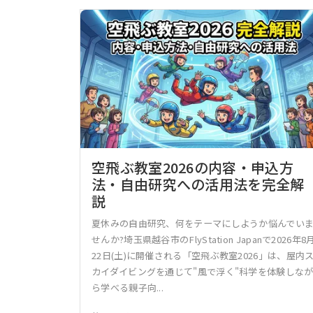
空飛ぶ教室2026の内容・申込方
法・自由研究への活用法を完全解
説
夏休みの自由研究、何をテーマにしようか悩んでい
せんか?埼玉県越谷市のFlyStation Japanで2026年8
22日(土)に開催される「空飛ぶ教室2026」は、屋内
カイダイビングを通じて"風で浮く"科学を体験しな
ら学べる親子向...