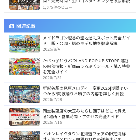
間・完売時間・狙い目のタイミングを徹底解説
1,075件のビュー
関連記事
メイドラゴン越谷の聖地巡礼スポット完全ガイ
ド｜駅・公園・橋のモデル地を徹底解説
2026/8/4
たべっ子どうぶつLAND POP UP STORE 越谷
の開催情報・新商品うるぷくシール・購入特典
を完全ガイド
2026/7/31
新越谷駅の発車メロディー変更2026|期間はい
つから?阿波踊りお囃子の内容を詳しく解説
2026/7/29
岡埜製菓店の大玉みたらし団子はどこで買え
る?場所・営業時間・アクセス完全ガイド
2026/7/16
イオンレイクタウン北海道フェアの限定海鮮
丼・濃厚メロン・朝獲れ鮮魚の詳細まとめ