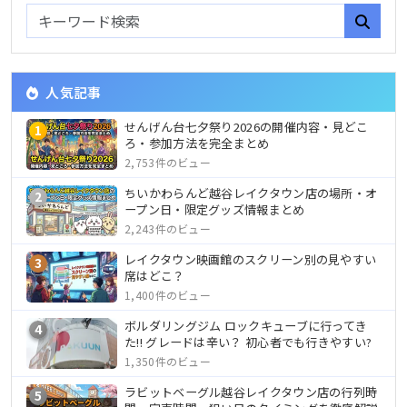
人気記事
せんげん台七夕祭り2026の開催内容・見どこ
1
ろ・参加方法を完全まとめ
2,753件のビュー
ちいかわらんど越谷レイクタウン店の場所・オ
2
ープン日・限定グッズ情報まとめ
2,243件のビュー
レイクタウン映画館のスクリーン別の見やすい
3
席はどこ？
1,400件のビュー
ボルダリングジム ロックキューブに行ってき
4
た!! グレードは辛い？ 初心者でも行きやすい?
1,350件のビュー
ラビットベーグル越谷レイクタウン店の行列時
5