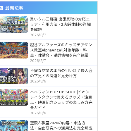
最新記事
買いクル三郷店|出張買取の対応エ
リア・利用方法・2店舗体制の詳細
を解説
2026/8/7
越谷アルファーズのキッズチアダン
ス教室AlphaAngel|対象年齢・料
金・体験会・講師情報を完全網羅
2026/8/7
不審な訪問の本当の狙いは？侵入盗
の下見との関連と見分け方
2026/8/6
ベベフィンPOP UP SHOP|イオン
レイクタウンで買えるグッズ・注意
点・映画記念ショップの楽しみ方完
全ガイド
2026/8/6
空飛ぶ教室2026の内容・申込方
法・自由研究への活用法を完全解説