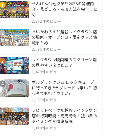
せんげん台七夕祭り2026の開催内
1
容・見どころ・参加方法を完全まと
め
2,762件のビュー
ちいかわらんど越谷レイクタウン店
2
の場所・オープン日・限定グッズ情
報まとめ
2,285件のビュー
レイクタウン映画館のスクリーン別
3
の見やすい席はどこ？
1,479件のビュー
ボルダリングジム ロックキューブ
4
に行ってきた!! グレードは辛い？ 初
心者でも行きやすい?
1,367件のビュー
ラビットベーグル越谷レイクタウン
5
店の行列時間・完売時間・狙い目の
タイミングを徹底解説
1,110件のビュー