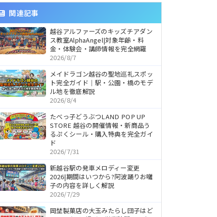
関連記事
越谷アルファーズのキッズチアダン
ス教室AlphaAngel|対象年齢・料
金・体験会・講師情報を完全網羅
2026/8/7
メイドラゴン越谷の聖地巡礼スポッ
ト完全ガイド｜駅・公園・橋のモデ
ル地を徹底解説
2026/8/4
たべっ子どうぶつLAND POP UP
STORE 越谷の開催情報・新商品う
るぷくシール・購入特典を完全ガイ
ド
2026/7/31
新越谷駅の発車メロディー変更
2026|期間はいつから?阿波踊りお囃
子の内容を詳しく解説
2026/7/29
岡埜製菓店の大玉みたらし団子はど