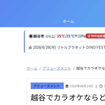
ホーム
☀
越谷市
35℃
/
35℃
☔20%
8/8(土)
🥵 熱中症厳
🎪 2026/6/29(月) リトルプラネット DINO FES
ホーム
アミューズメント
越谷でカラオケ
アミューズメント
2026年06月24日
|
越谷でカラオケなら