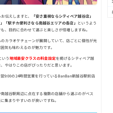
らお伝えしますと、
「安さ重視ならシティベア越谷店」
前店」「駅チカ便利さなら南越谷エリアの各店」
というよう
でも、目的に合わせて選ぶと楽しさが倍増しますね。
ものカラオケチェーンが展開していて、店ごとに個性が光
雰囲気も味わえるのが魅力です。
という
地域最安クラスの料金設定
を掲げるシティベア越
は、やはりこの店がぴったりだと思います。
9:00の24時間営業を行っているBanBan新越谷駅前店
や南越谷駅周辺に点在する複数の店舗から選ぶのがベス
軽に集まりやすいのが良いですね。