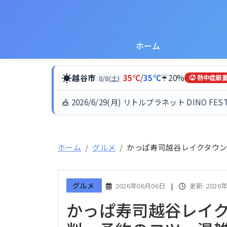
ホーム
☀
越谷市
35℃
/
35℃
☔20%
8/8(土)
🥵 熱中症厳
🎪 2026/6/29(月) リトルプラネット DINO FES
ホーム
グルメ
かっぱ寿司越谷レイクタウ
グルメ
2026年06月06日
|
更新: 2026
かっぱ寿司越谷レイ