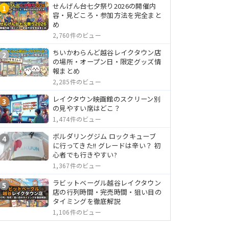
せんげん台七夕祭り2026の開催内
1
容・見どころ・参加方法を完全まと
め
2,760件のビュー
ちいかわらんど越谷レイクタウン店
2
の場所・オープン日・限定グッズ情
報まとめ
2,285件のビュー
レイクタウン映画館のスクリーン別
3
の見やすい席はどこ？
1,474件のビュー
ボルダリングジム ロックキューブ
4
に行ってきた!! グレードは辛い？ 初
心者でも行きやすい?
1,367件のビュー
ラビットベーグル越谷レイクタウン
5
店の行列時間・完売時間・狙い目の
タイミングを徹底解説
1,106件のビュー