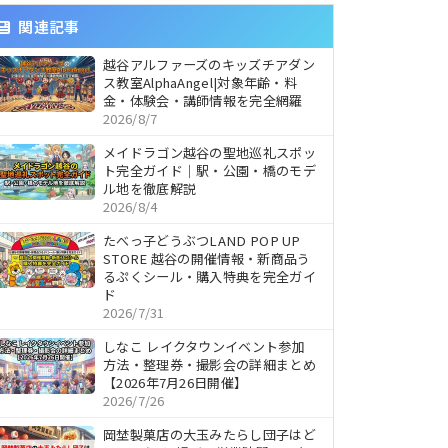
関連記事
越谷アルファーズのキッズチアダン
ス教室AlphaAngel|対象年齢・料
金・体験会・講師情報を完全網羅
2026/8/7
メイドラゴン越谷の聖地巡礼スポッ
ト完全ガイド｜駅・公園・橋のモデ
ル地を徹底解説
2026/8/4
たべっ子どうぶつLAND POP UP
STORE 越谷の開催情報・新商品う
るぷくシール・購入特典を完全ガイ
ド
2026/7/31
しなこ レイクタウンイベント参加
方法・整理券・撮影会の詳細まとめ
【2026年7月26日開催】
2026/7/26
岡埜製菓店の大玉みたらし団子はど