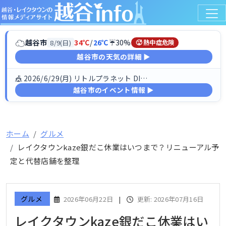
☁
越谷市
34℃
/
26℃
☔30%
8/9(日)
🥵 熱中症危険
越谷市の天気の詳細 ▶
🎪 2026/6/29(月) リトルプラネット DINO FESTIV…
越谷市のイベント情報 ▶
ホーム
グルメ
レイクタウンkaze銀だこ休業はいつまで？リニューアル予
定と代替店舗を整理
グルメ
2026年06月22日
|
更新: 2026年07月16日
レイクタウンkaze銀だこ休業はい