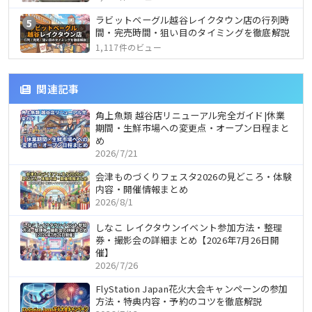
ラビットベーグル越谷レイクタウン店の行列時
5
間・完売時間・狙い目のタイミングを徹底解説
1,117件のビュー
関連記事
角上魚類 越谷店リニューアル完全ガイド|休業
期間・生鮮市場への変更点・オープン日程まと
め
2026/7/21
会津ものづくりフェスタ2026の見どころ・体験
内容・開催情報まとめ
2026/8/1
しなこ レイクタウンイベント参加方法・整理
券・撮影会の詳細まとめ【2026年7月26日開
催】
2026/7/26
FlyStation Japan花火大会キャンペーンの参加
方法・特典内容・予約のコツを徹底解説