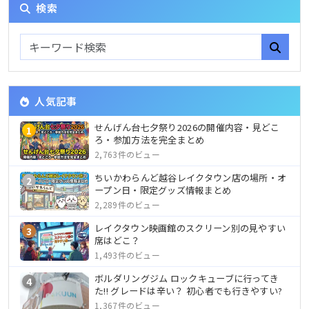
検索
人気記事
せんげん台七夕祭り2026の開催内容・見どこ
1
ろ・参加方法を完全まとめ
2,763件のビュー
ちいかわらんど越谷レイクタウン店の場所・オ
2
ープン日・限定グッズ情報まとめ
2,289件のビュー
レイクタウン映画館のスクリーン別の見やすい
3
席はどこ？
1,493件のビュー
ボルダリングジム ロックキューブに行ってき
4
た!! グレードは辛い？ 初心者でも行きやすい?
1,367件のビュー