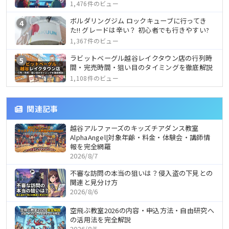
1,476件のビュー
ボルダリングジム ロックキューブに行ってき
4
た!! グレードは辛い？ 初心者でも行きやすい?
1,367件のビュー
ラビットベーグル越谷レイクタウン店の行列時
5
間・完売時間・狙い目のタイミングを徹底解説
1,108件のビュー
関連記事
越谷アルファーズのキッズチアダンス教室
AlphaAngel|対象年齢・料金・体験会・講師情
報を完全網羅
2026/8/7
不審な訪問の本当の狙いは？侵入盗の下見との
関連と見分け方
2026/8/6
空飛ぶ教室2026の内容・申込方法・自由研究へ
の活用法を完全解説
2026/8/5