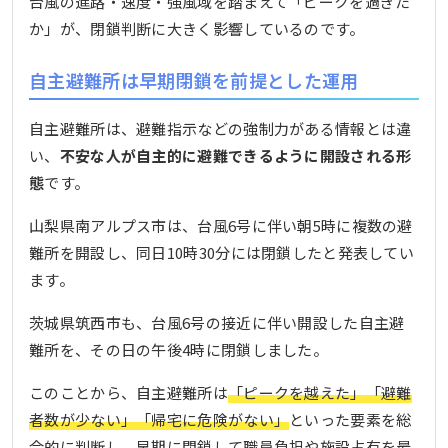
台風の進路・速度・強風域を踏まえて「ピークを過ぎた
か」が、閉鎖判断に大きく影響しているのです。
自主避難所は早期閉鎖を前提とした運用
自主避難所は、避難指示などの強制力がある情報とは違
い、
不安な人が自主的に避難できるように開設される形
態
です。
山梨県南アルプス市は、台風6号に伴い朝5時に複数の避
難所を開設し、同日10時30分には閉鎖したと発表してい
ます。
茨城県筑西市も、台風6号の接近に伴い開設した自主避
難所を、その日の午後4時に閉鎖しました。
このことから、自主避難所は
「ピークを越えた」「避難
者数が少ない」「帰宅に危険がない」
といった要素を総
合的に判断し、早期に閉鎖して職員負担や施設占有を最