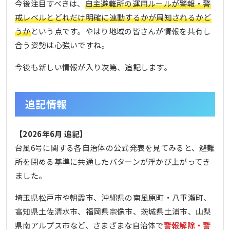
今後注目すべきは、
自主避難所の運用ルールが警報・警
戒レベルとどれだけ明確に連動するかが周知されるかど
うか
という点です。やはり地域の皆さんが情報を共有し
合う姿勢は心強いですね。
今後も新しい情報が入り次第、追記します。
追記情報
【2026年6月 追記】
台風6号に関する各自治体の公式発表を見てみると、避難
所を閉める基準に共通したパターンが浮かび上がってき
ました。
埼玉県松戸市や朝霞市、沖縄県の南風原町・八重瀬町、
高知県土佐清水市、福岡県宗像市、茨城県土浦市、山梨
県南アルプス市など、さまざまな自治体で
警報解除・警