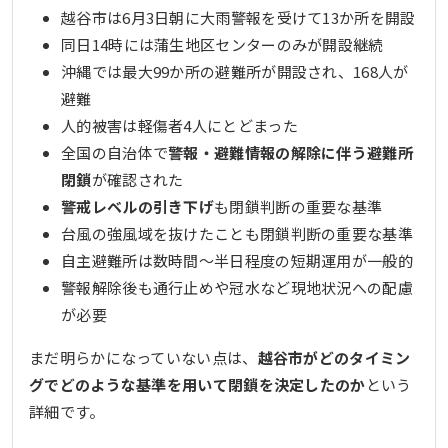
越谷市は6月3日朝に大雨警報を受けて13か所を開設
同日14時には蒲生地区センターのみが開設継続
沖縄では最大99か所の避難所が開設され、168人が
避難
人的被害は軽傷者4人にとどまった
全国の自治体で
警報・避難情報の解除に伴う避難所
閉鎖
が確認された
警戒レベルの引き下げ
も閉鎖判断の重要な基準
台風の強風域を抜けたことも閉鎖判断の重要な基準
自主避難所は数時間〜半日程度の短期運用が一般的
警報解除後も通行止めや冠水など現地状況への配慮
が必要
まだ明らかになっていない点は、
越谷市がどのタイミン
グでどのような基準を用いて閉鎖を決定したのか
という
詳細です。