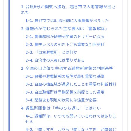
台風6号が関東へ接近、越谷市で大雨警報が出さ
れた
越谷市では6月3日朝に大雨警報が出ました
避難所が閉じられた主な要因は「警報解除」
警報解除が避難所閉鎖のトリガーになる
警戒レベルの引き下げも重要な判断材料
「自主避難所」とは何か
自治体の人員には限りがある
全国の自治体で共通する避難所閉鎖の判断基準
警報や避難情報の解除が最も重要な基準
台風の強風域が通過したことも重要な判断材料
自主避難所は早期閉鎖を前提とした運用
閉鎖後も現地の状況には注意が必要
避難所閉鎖は「手のひら返し」ではない
避難所は、いつでも開いているわけではありま
せん
「開けすぎ」よりも「開けなさすぎ」が問題と