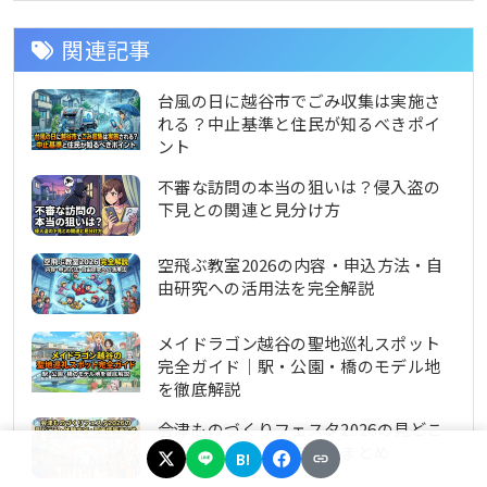
関連記事
台風の日に越谷市でごみ収集は実施さ
れる？中止基準と住民が知るべきポイ
ント
不審な訪問の本当の狙いは？侵入盗の
下見との関連と見分け方
空飛ぶ教室2026の内容・申込方法・自
由研究への活用法を完全解説
メイドラゴン越谷の聖地巡礼スポット
完全ガイド｜駅・公園・橋のモデル地
を徹底解説
会津ものづくりフェスタ2026の見どこ
ろ・体験内容・開催情報まとめ
B!