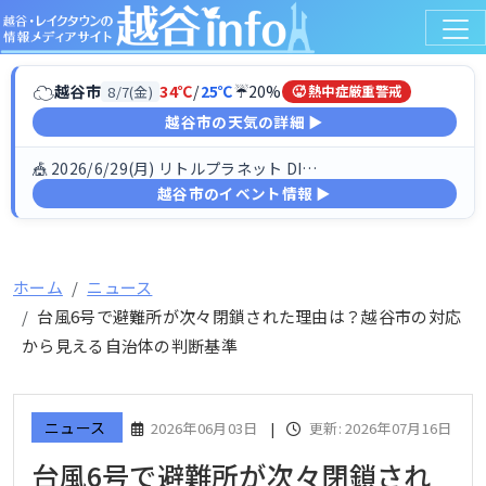
☁
越谷市
34℃
/
25℃
☔20%
8/7(金)
🥵 熱中症厳重警戒
越谷市の天気の詳細 ▶
🎪 2026/6/29(月) リトルプラネット DINO FESTIV…
越谷市のイベント情報 ▶
ホーム
ニュース
台風6号で避難所が次々閉鎖された理由は？越谷市の対応
から見える自治体の判断基準
ニュース
2026年06月03日
|
更新: 2026年07月16日
台風6号で避難所が次々閉鎖され