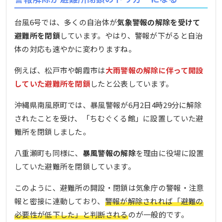
台風6号では、多くの自治体が
気象警報の解除を受けて
避難所を閉鎖
しています。やはり、警報が下がると自治
体の対応も速やかに変わりますね。
例えば、松戸市や朝霞市は
大雨警報の解除に伴って開設
していた避難所を閉鎖
したと公表しています。
沖縄県南風原町では、暴風警報が6月2日4時29分に解除
されたことを受け、「ちむぐくる館」に設置していた避
難所を閉鎖しました。
八重瀬町も同様に、
暴風警報の解除
を理由に役場に設置
していた避難所を閉鎖しています。
このように、避難所の開設・閉鎖は気象庁の警報・注意
報と密接に連動しており、
警報が解除されれば「避難の
必要性が低下した」と判断される
のが一般的です。