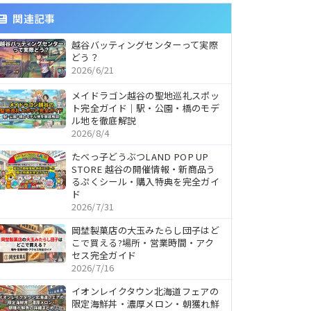
関連記事
越谷バッティングセンターって実際
どう？
2026/6/21
メイドラゴン越谷の聖地巡礼スポッ
ト完全ガイド｜駅・公園・橋のモデ
ル地を徹底解説
2026/8/4
たべっ子どうぶつLAND POP UP
STORE 越谷の開催情報・新商品う
るぷくシール・購入特典を完全ガイ
ド
2026/7/31
岡埜製菓店の大玉みたらし団子はど
こで買える?場所・営業時間・アク
セス完全ガイド
2026/7/16
イオンレイクタウン北海道フェアの
限定海鮮丼・濃厚メロン・朝獲れ鮮