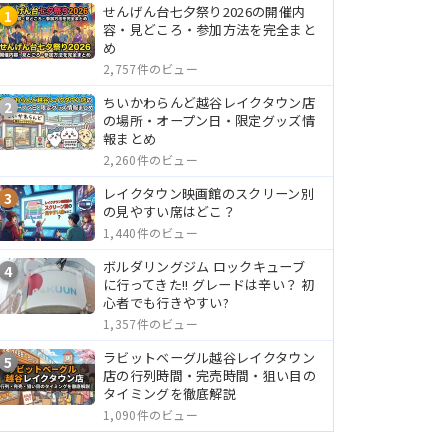
せんげん台七夕祭り2026の開催内
1
容・見どころ・参加方法を完全まと
め
2,757件のビュー
ちいかわらんど越谷レイクタウン店
2
の場所・オープン日・限定グッズ情
報まとめ
2,260件のビュー
レイクタウン映画館のスクリーン別
3
の見やすい席はどこ？
1,440件のビュー
ボルダリングジム ロックキューブ
4
に行ってきた!! グレードは辛い？ 初
心者でも行きやすい?
1,357件のビュー
ラビットベーグル越谷レイクタウン
5
店の行列時間・完売時間・狙い目の
タイミングを徹底解説
1,090件のビュー