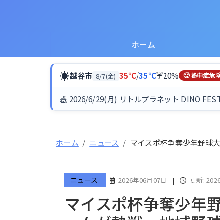
ホーム
☀
越谷市
35℃
/
35℃
☔20%
8/7(金)
🥵 熱中症危
🎪 2026/6/29(月) リトルプラネット DINO FES
ホーム
ニュース
マイスポ杯争奪少年野球大
ニュース
2026年06月07日
|
更新: 202
マイスポ杯争奪少年野