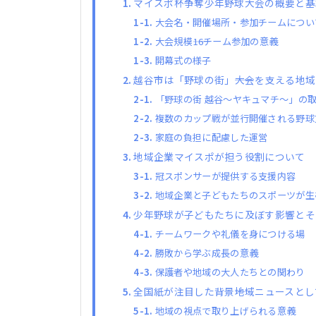
マイスポ杯争奪少年野球大会の概要と基
大会名・開催場所・参加チームについ
大会規模――16チーム参加の意義
開幕式の様子
越谷市は「野球の街」――大会を支える地
「野球の街 越谷〜ヤキュマチ〜」の
複数のカップ戦が並行開催される野球
家庭の負担に配慮した運営
地域企業マイスポが担う役割について
冠スポンサーが提供する支援内容
地域企業と子どもたちのスポーツが生
少年野球が子どもたちに及ぼす影響とそ
チームワークや礼儀を身につける場
勝敗から学ぶ成長の意義
保護者や地域の大人たちとの関わり
全国紙が注目した背景――地域ニュースと
地域の視点で取り上げられる意義