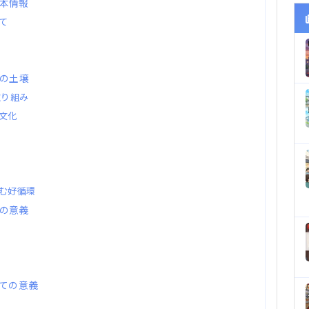
本情報
て
域の土壌
取り組み
文化
む好循環
の意義
しての意義