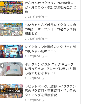
せんげん台七夕祭り2026の開催内
1
容・見どころ・参加方法を完全まと
め
2,757件のビュー
ちいかわらんど越谷レイクタウン店
2
の場所・オープン日・限定グッズ情
報まとめ
2,262件のビュー
レイクタウン映画館のスクリーン別
3
の見やすい席はどこ？
1,442件のビュー
ボルダリングジム ロックキューブ
4
に行ってきた!! グレードは辛い？ 初
心者でも行きやすい?
1,357件のビュー
ラビットベーグル越谷レイクタウン
5
店の行列時間・完売時間・狙い目の
タイミングを徹底解説
1,092件のビュー