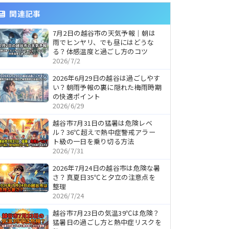
関連記事
7月2日の越谷市の天気予報｜朝は
雨でヒンヤリ、でも昼にはどうな
る？体感温度と過ごし方のコツ
2026/7/2
2026年6月29日の越谷は過ごしやす
い？朝雨予報の裏に隠れた梅雨時期
の快適ポイント
2026/6/29
越谷市7月31日の猛暑は危険レベ
ル？36℃超えで熱中症警戒アラー
ト級の一日を乗り切る方法
2026/7/31
2026年7月24日の越谷市は危険な暑
さ？真夏日35℃と夕立の注意点を
整理
2026/7/24
越谷市7月23日の気温39℃は危険？
猛暑日の過ごし方と熱中症リスクを