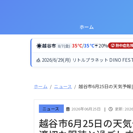
ホーム
☀
越谷市
35℃
/
35℃
☔20%
8/7(金)
🥵 熱中症危
🎪 2026/6/29(月) リトルプラネット DINO FES
ホーム
ニュース
越谷市6月25日の天気予報
ニュース
2026年06月25日
|
更新: 202
越谷市6月25日の天気