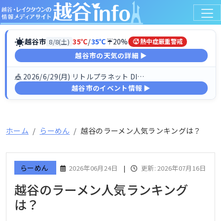
☀
越谷市
35℃
/
35℃
☔20%
8/8(土)
🥵 熱中症厳重警戒
越谷市の天気の詳細 ▶
🎪 2026/6/29(月) リトルプラネット DINO FESTIV…
越谷市のイベント情報 ▶
ホーム
らーめん
越谷のラーメン人気ランキングは？
らーめん
2026年06月24日
|
更新: 2026年07月16日
越谷のラーメン人気ランキング
は？