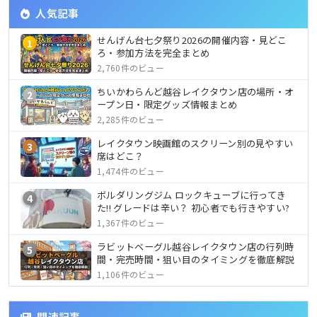
人気記事
せんげん台七夕祭り2026の開催内容・見どこ
1
ろ・参加方法を完全まとめ
2,760件のビュー
ちいかわらんど越谷レイクタウン店の場所・オ
2
ープン日・限定グッズ情報まとめ
2,285件のビュー
レイクタウン映画館のスクリーン別の見やすい
3
席はどこ？
1,474件のビュー
ボルダリングジム ロックキューブに行ってき
4
た!! グレードは辛い？ 初心者でも行きやすい?
1,367件のビュー
ラビットベーグル越谷レイクタウン店の行列時
5
間・完売時間・狙い目のタイミングを徹底解説
1,106件のビュー
関連記事