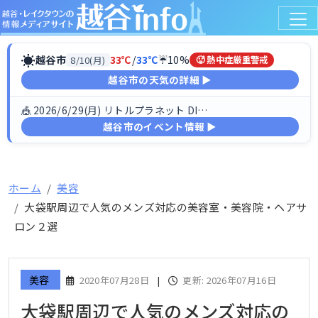
☀
越谷市
33℃
/
33℃
☔10%
8/10(月)
🥵 熱中症厳重警戒
越谷市の天気の詳細 ▶
🎪 2026/6/29(月) リトルプラネット DINO FESTIV…
越谷市のイベント情報 ▶
ホーム
美容
大袋駅周辺で人気のメンズ対応の美容室・美容院・ヘアサ
ロン２選
美容
2020年07月28日
|
更新: 2026年07月16日
大袋駅周辺で人気のメンズ対応の