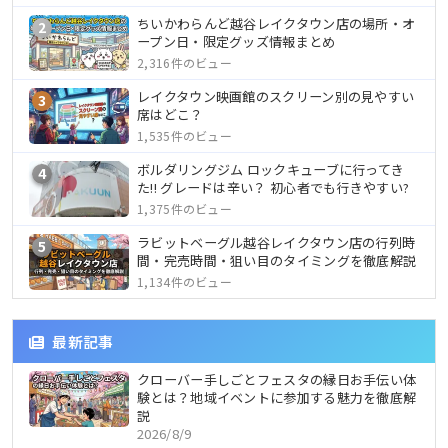
ちいかわらんど越谷レイクタウン店の場所・オ
2
ープン日・限定グッズ情報まとめ
2,316件のビュー
レイクタウン映画館のスクリーン別の見やすい
3
席はどこ？
1,535件のビュー
ボルダリングジム ロックキューブに行ってき
4
た!! グレードは辛い？ 初心者でも行きやすい?
1,375件のビュー
ラビットベーグル越谷レイクタウン店の行列時
5
間・完売時間・狙い目のタイミングを徹底解説
1,134件のビュー
最新記事
クローバー手しごとフェスタの縁日お手伝い体
験とは？地域イベントに参加する魅力を徹底解
説
2026/8/9