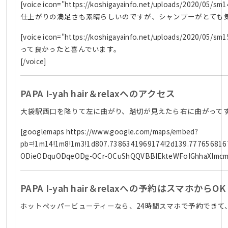
[voice icon="https://koshigayainfo.net/uploads/
仕上がりの満足さも素晴らしいのですが、シャンプーがとても気持ち
[voice icon="https://koshigayainfo.net/up
って良かったと喜んでいます。
[/voice]
PAPA I-yah hair＆relaxへのアクセス
大袋駅西口を降りて左に曲がり、踏切が見えたら右に曲がって
[googlemaps https://www.google.com/maps/embed?
pb=!1m14!1m8!1m3!1d807.7386341969174!2d139.77765681
ODieODquODqeODg-OCr-OCuShQQVBBIEkteWFoIGhhaXImcmVsY
PAPA I-yah hair＆relaxへの予約はスマホからO
ホットペッパービューティーなら、24時間スマホで予約できて