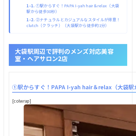
①駅からすぐ！PAPA I-yah hair＆relax（大袋
駅から徒歩30秒）
②ナチュラルとカジュアルなスタイルが得意！
clutch（クラッチ）（大袋駅から徒歩約1分）
大袋駅周辺で評判のメンズ対応美容
室・ヘアサロン2店
①駅からすぐ！PAPA I-yah hair＆relax（大
[colwrap]