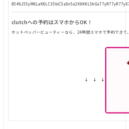
8546J55yM6LaK6LC35biC5aSn5a2X6KKL5bGx77yR77yR77yX77y
clutchへの予約はスマホからOK！
ホットペッパービューティーなら、24時間スマホで予約できて
↓ ↓ ↓