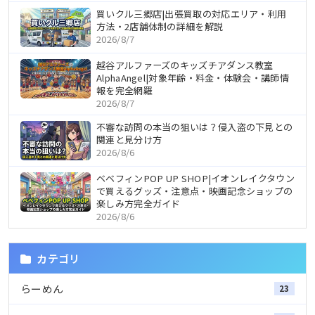
買いクル三郷店|出張買取の対応エリア・利用
方法・2店舗体制の詳細を解説
2026/8/7
越谷アルファーズのキッズチアダンス教室
AlphaAngel|対象年齢・料金・体験会・講師情
報を完全網羅
2026/8/7
不審な訪問の本当の狙いは？侵入盗の下見との
関連と見分け方
2026/8/6
ベベフィンPOP UP SHOP|イオンレイクタウン
で買えるグッズ・注意点・映画記念ショップの
楽しみ方完全ガイド
2026/8/6
カテゴリ
らーめん
23