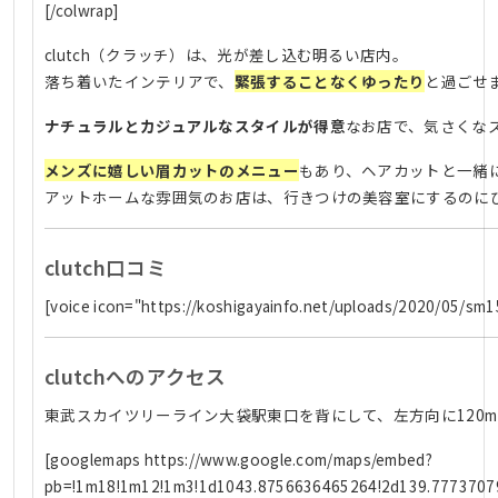
[/colwrap]
clutch（クラッチ）は、光が差し込む明るい店内。
落ち着いたインテリアで、
緊張することなくゆったり
と過ごせ
ナチュラルとカジュアルなスタイルが得意
なお店で、気さくな
メンズに嬉しい眉カットのメニュー
もあり、ヘアカットと一緒
アットホームな雰囲気のお店は、行きつけの美容室にするのに
clutch口コミ
[voice icon="https://koshigayainfo.net/upl
clutchへのアクセス
東武スカイツリーライン大袋駅東口を背にして、左方向に120
[googlemaps https://www.google.com/maps/embed?
pb=!1m18!1m12!1m3!1d1043.8756636465264!2d139.7773707