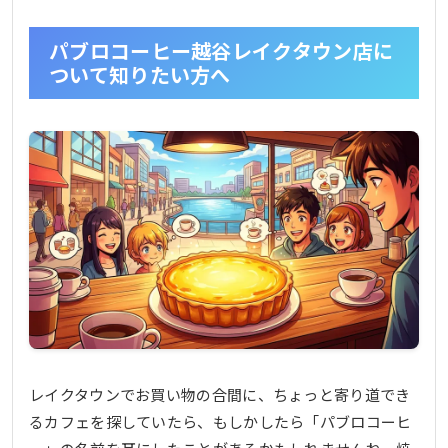
肢
代わりに楽しめるカフェスポット
パブロコーヒー越谷レイクタウン店に
新しいお気に入りを見つける楽しみ
ついて知りたい方へ
チーズタルトブームと専門店の歩み
チーズタルト専門店が最盛期を迎えた頃
専門店ビジネスの難しさ
まとめ：パブロコーヒー越谷レイクタウン店が
遺したもの
レイクタウンでお買い物の合間に、ちょっと寄り道でき
るカフェを探していたら、もしかしたら「パブロコーヒ