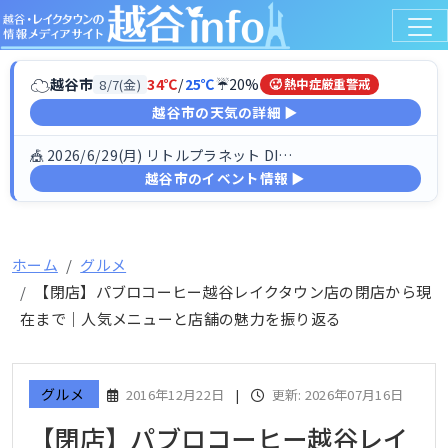
☁
越谷市
34℃
/
25℃
☔20%
8/7(金)
🥵 熱中症厳重警戒
越谷市の天気の詳細 ▶
🎪 2026/6/29(月) リトルプラネット DINO FESTIV…
越谷市のイベント情報 ▶
ホーム
グルメ
【閉店】パブロコーヒー越谷レイクタウン店の閉店から現
在まで｜人気メニューと店舗の魅力を振り返る
グルメ
2016年12月22日
|
更新: 2026年07月16日
【閉店】パブロコーヒー越谷レイ