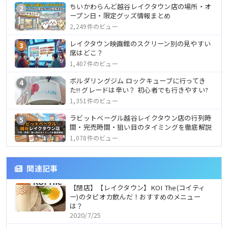
ちいかわらんど越谷レイクタウン店の場所・オ
2
ープン日・限定グッズ情報まとめ
2,249件のビュー
レイクタウン映画館のスクリーン別の見やすい
3
席はどこ？
1,407件のビュー
ボルダリングジム ロックキューブに行ってき
4
た!! グレードは辛い？ 初心者でも行きやすい?
1,351件のビュー
ラビットベーグル越谷レイクタウン店の行列時
5
間・完売時間・狙い目のタイミングを徹底解説
1,078件のビュー
関連記事
【閉店】【レイクタウン】KOI The(コイティ
ー)のタピオカ飲んだ！おすすめのメニュー
は？
2020/7/25