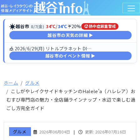
☀
越谷市
34℃
/
34℃
☔20%
8/7(金)
🥵 熱中症厳重警戒
越谷市の天気の詳細 ▶
🎪 2026/6/29(月) リトルプラネット DINO FESTIV…
越谷市のイベント情報 ▶
ホーム
グルメ
こしがやレイクサイドキッチンのHalele'a（ハレレア）お
むすび専門店の魅力・全店舗ラインナップ・水辺で楽しむ過
ごし方完全ガイド
グルメ
2026年06月04日
|
更新: 2026年07月16日