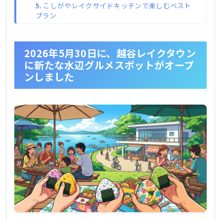
こしがやレイクサイドキッチンで楽しむベスト
プラン
水辺ピクニックで味わうおむすび
7店をはしごし、味のバリエーションを堪能
2026年5月30日に、越谷レイクタウン
アクティビティ前後に立ち寄りたい食の拠点
に新たな水辺グルメスポットがオープ
朝から昼にかけての水辺で静かな食事時間
ンしました
テラス席で景色を堪能
家族や友人とシェアで楽しむ
今、なぜおむすび専門店が注目されているの
か？おむすびブームの背景
日本食・和食文化の再評価
手軽さと健康志向の両立
地域の米・具材を活かせる柔軟性
ネット上で高まる期待と注目の声
こしがやレイクサイドキッチンへ行くときの基
本情報
施設の概要