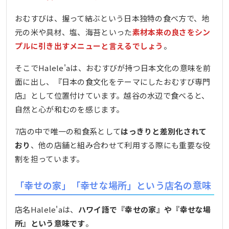
おむすびは、握って結ぶという日本独特の食べ方で、地
元の米や具材、塩、海苔といった
素材本来の良さをシン
プルに引き出すメニューと言えるでしょう
。
そこでHalele'aは、おむすびが持つ日本文化の意味を前
面に出し、『日本の食文化をテーマにしたおむすび専門
店』として位置付けています。越谷の水辺で食べると、
自然と心が和むのを感じます。
7店の中で唯一の和食系として
はっきりと差別化されて
おり
、他の店舗と組み合わせて利用する際にも重要な役
割を担っています。
「幸せの家」「幸せな場所」という店名の意味
店名Halele'aは、
ハワイ語で『幸せの家』や『幸せな場
所』という意味です
。