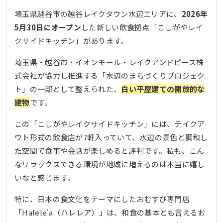
アクセス
埼玉県越谷市の越谷レイクタウン水辺エリアに、
2026年
活用シーン
5月30日にオープン
した新しい飲食拠点「こしがやレイ
まとめ：水辺で味わう日本の食文化、Halele'aが
彩るこしがやレイクサイドキッチンの魅力
クサイドキッチン」があります。
埼玉県・越谷市・イオンモール・レイクアンドピース株
式会社が協力し推進する「水辺のまちづくりプロジェク
ト」の一部として整えられた、
白い平屋建ての開放的な
建物
です。
この「こしがやレイクサイドキッチン」には、テイクア
ウト形式の飲食店が7軒入っていて、水辺の景色と調和し
た空間で食事や会話が楽しめると評判です。私も、こん
なリラックスできる環境が地域に増えるのは本当に嬉し
いなと感じます。
特に、日本の食文化をテーマにしたおむすび専門店
「Halele'a（ハレレア）」は、和食の基本とも言えるお