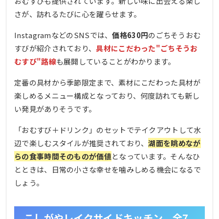
おむすびも提供されています。新しい味に出会える楽し
さが、訪れるたびに心を躍らせます。
InstagramなどのSNSでは、
価格630円
のごちそうおむ
すびが紹介されており、
具材にこだわった"ごちそうお
むすび"路線
も展開していることがわかります。
定番の具材から季節限定まで、素材にこだわった具材が
楽しめるメニュー構成となっており、何度訪れても新し
い発見がありそうです。
「おむすび＋ドリンク」のセットでテイクアウトして水
辺で楽しむスタイルが推奨されており、
湖面を眺めなが
らの食事時間そのものが価値
となっています。そんなひ
とときは、日常の小さな幸せを噛みしめる機会になるで
しょう。
こしがやレイクサイドキッチン、全7