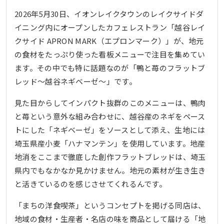
2026年5月30日、イオンレイクタウンのレイクサイドダ
イニング内にオープンしたカフェレストラン「越谷レイ
クサイド APRON MARK（エプロンマーク）」が、地元
の食材をたっぷり使った看板メニューで注目を集めてい
ます。その中でも特に話題なのが「鴨と苺のフラットブ
レッド～越谷ネギベーゼ～」です。
見た目からしてインパクト抜群のこのメニューは、鴨肉
と苺という意外な組み合わせに、越谷産のネギをペース
トにした「ネギベーゼ」をソースとして添え、生地には
埼玉県産小麦「ハナマンテン」を使用しています。地産
地消をここまで徹底した創作フラットブレッドは、埼玉
県内でもなかなか見かけません。地元の素材が生き生き
と活きているのを感じさせてくれるんです。
「まちの洋食喫茶」というコンセプトを掲げる同店は、
地域の食材・生産者・名店の味を商品として届ける「地