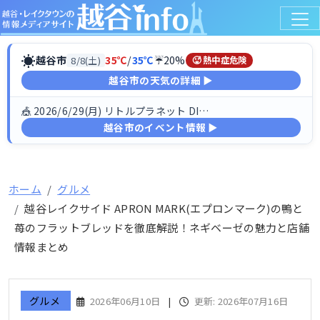
☀
越谷市
35℃
/
35℃
☔20%
8/8(土)
🥵 熱中症危険
越谷市の天気の詳細 ▶
🎪 2026/6/29(月) リトルプラネット DINO FESTIV…
越谷市のイベント情報 ▶
ホーム
グルメ
越谷レイクサイド APRON MARK(エプロンマーク)の鴨と
苺のフラットブレッドを徹底解説！ネギベーゼの魅力と店舗
情報まとめ
グルメ
2026年06月10日
|
更新: 2026年07月16日