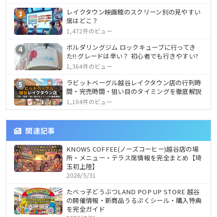
レイクタウン映画館のスクリーン別の見やすい
3
席はどこ？
1,472件のビュー
ボルダリングジム ロックキューブに行ってき
4
た!! グレードは辛い？ 初心者でも行きやすい?
1,364件のビュー
ラビットベーグル越谷レイクタウン店の行列時
5
間・完売時間・狙い目のタイミングを徹底解説
1,104件のビュー
関連記事
KNOWS COFFEE(ノーズコーヒー)越谷店の場
所・メニュー・テラス席情報を完全まとめ【埼
玉初上陸】
2026/5/31
たべっ子どうぶつLAND POP UP STORE 越谷
の開催情報・新商品うるぷくシール・購入特典
を完全ガイド