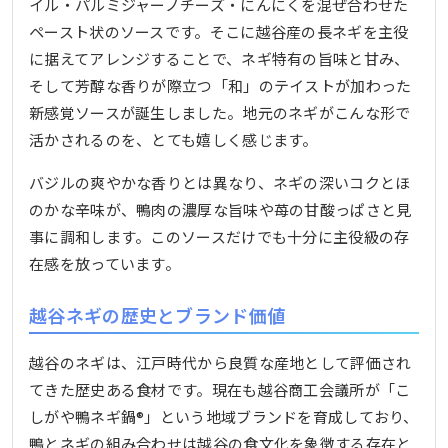
イル・パルミジャーノチーズ・にんにくを混ぜ合わせた
ペースト状のソースです。そこに越谷産の長ネギを主役
に据えてアレンジすることで、ネギ特有の旨味と甘み、
そして芳醇な香りが際立つ「和」のテイストが加わった
新感覚ソースが誕生しました。地元のネギがこんな形で
活かされるのを、とても嬉しく感じます。
バジルの爽やかな香りとは異なり、ネギの深いコクとほ
のかな辛味が、鴨肉の濃厚な旨味や苺の甘酸っぱさと見
事に調和します。このソースだけでも十分に主役級の存
在感を放っています。
越谷ネギの歴史とブランド価値
越谷のネギは、江戸時代から良質な産地として評価され
てきた歴史ある食材です。現在も越谷商工会議所が「こ
しがや鴨ネギ鍋®」という地域ブランドを育成しており、
鴨とネギの組み合わせは越谷の食文化を象徴する存在と