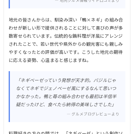
地元グルメ情報サイト口コミより
地元の皆さんからは、馴染み深い「鴨×ネギ」の組み合
わせが新しい形で提供されることに対して喜びの声が多
数寄せられています。伝統的な鍋料理が洋風にアレンジ
されたことで、若い世代や県外からの観光客にも親しみ
やすくなったとの評価が高いです。こうした地元の期待
に応える姿勢、心温まると感じますね。
「ネギベーゼっていう発想が天才的。バジルじゃ
なくてネギでジェノベーゼ風にするなんて思いつ
かなかった。鴨と苺の組み合わせも最初は半信半
疑だったけど、食べたら納得の美味しさでした」
グルメブログレビューより
料理好きの方々の間では、「ネギベーゼ」という創作ソ