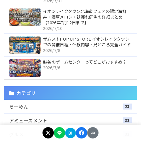
2026/7/31
イオンレイクタウン北海道フェアの限定海鮮
丼・濃厚メロン・朝獲れ鮮魚の詳細まとめ
【2026年7月12日まで】
2026/7/10
ザムストPOP UP STORE イオンレイクタウン
での開催日程・体験内容・見どころ完全ガイド
2026/7/8
越谷のゲームセンターってどこがおすすめ？
2026/7/6
カテゴリ
らーめん
23
アミューズメント
32
B!
グルメ
32