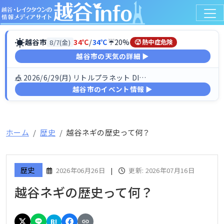
☀
越谷市
34℃
/
34℃
☔20%
8/7(金)
🥵 熱中症危険
越谷市の天気の詳細 ▶
🎪 2026/6/29(月) リトルプラネット DINO FESTIV…
越谷市のイベント情報 ▶
ホーム
歴史
越谷ネギの歴史って何？
歴史
2026年06月26日
|
更新: 2026年07月16日
越谷ネギの歴史って何？
B!