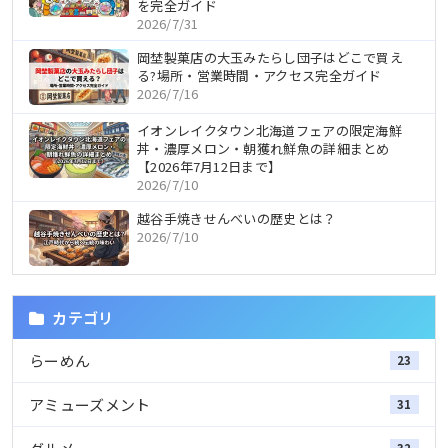
を完全ガイド
2026/7/31
岡埜製菓店の大玉みたらし団子はどこで買え
る?場所・営業時間・アクセス完全ガイド
2026/7/16
イオンレイクタウン北海道フェアの限定海鮮
丼・濃厚メロン・朝獲れ鮮魚の詳細まとめ
【2026年7月12日まで】
2026/7/10
越谷手焼きせんべいの歴史とは？
2026/7/10
カテゴリ
らーめん
23
アミューズメント
31