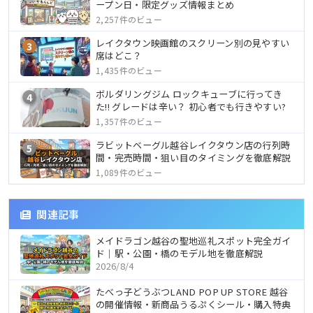
ープン日・限定グッズ情報まとめ
2,257件のビュー
レイクタウン映画館のスクリーン別の見やすい
3
席はどこ？
1,435件のビュー
ボルダリングジム ロックキューブに行ってき
4
た!! グレードは辛い？ 初心者でも行きやすい?
1,357件のビュー
ラビットベーグル越谷レイクタウン店の行列時
5
間・完売時間・狙い目のタイミングを徹底解説
1,089件のビュー
関連記事
メイドラゴン越谷の聖地巡礼スポット完全ガイ
ド｜駅・公園・橋のモデル地を徹底解説
2026/8/4
たべっ子どうぶつLAND POP UP STORE 越谷
の開催情報・新商品うるぷくシール・購入特典