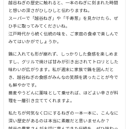
越谷ねぎの歴史に触れると、一本のねぎに刻まれた時間
と想いの深さがひしひしと伝わりますね。
スーパーで「越谷ねぎ」や「千寿葱」を見かけたら、ぜ
ひ手に取ってみてくださいね。
江戸時代から続く伝統の味を、ご家庭の食卓で楽しんで
みてはいかがでしょうか。
鍋に入れても形が崩れず、しっかりした食感を楽しめま
すし、グリルで焼けば甘みが引き出されてトロリとした
味わいが広がります。私が週末に家族で鍋を囲んだと
き、越谷ねぎの食感がみんなの笑顔を誘ったことが今で
も鮮やかです。
蕎麦やうどんに薬味として乗せれば、ほどよい辛さが料
理を一層引き立ててくれますよ。
私たちが何気なく口にするねぎの一本一本に、こんなに
深い歴史があるのは本当に素敵だと思いませんか？
越谷の農家さんが大切に育んできた伝統を、ぜひ味わっ