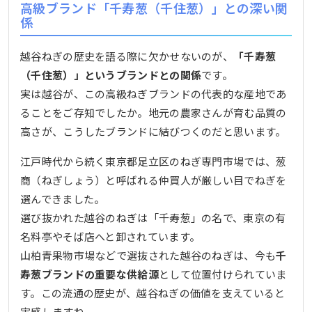
高級ブランド「千寿葱（千住葱）」との深い関
係
越谷ねぎの歴史を語る際に欠かせないのが、
「千寿葱
（千住葱）」というブランドとの関係
です。
実は越谷が、この高級ねぎブランドの代表的な産地であ
ることをご存知でしたか。地元の農家さんが育む品質の
高さが、こうしたブランドに結びつくのだと思います。
江戸時代から続く東京都足立区のねぎ専門市場では、葱
商（ねぎしょう）と呼ばれる仲買人が厳しい目でねぎを
選んできました。
選び抜かれた越谷のねぎは「千寿葱」の名で、東京の有
名料亭やそば店へと卸されています。
山柏青果物市場などで選抜された越谷のねぎは、今も
千
寿葱ブランドの重要な供給源
として位置付けられていま
す。この流通の歴史が、越谷ねぎの価値を支えていると
実感しますね。