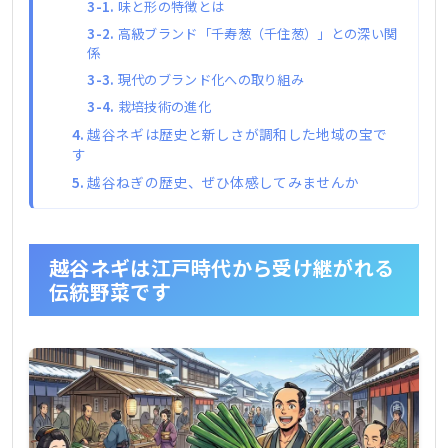
味と形の特徴とは
高級ブランド「千寿葱（千住葱）」との深い関
係
現代のブランド化への取り組み
栽培技術の進化
越谷ネギは歴史と新しさが調和した地域の宝で
す
越谷ねぎの歴史、ぜひ体感してみませんか
越谷ネギは江戸時代から受け継がれる
伝統野菜です