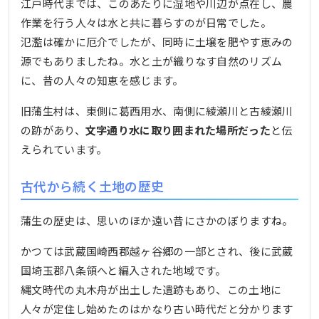
江戸時代までは、このあたりに湿地や川辺が点在し、農
作業を行う人々は水と共に暮らすのが日常でした。
氾濫は確かに厄介でしたが、同時に土壌を肥やす恵みの
源でもありましたね。水と土が織りなす自然のリズム
に、昔の人々の知恵を感じます。
旧蒲生村は、東側に葛西用水、南側に綾瀬川と古綾瀬川
の跡があり、
文字通り水に取り囲まれた場所だった
と伝
えられています。
古代から続く土地の歴史
蒲生の歴史は、思いのほか遠い昔にさかのぼりますね。
かつては武蔵国崎西郡越ヶ谷郷の一部とされ、後に武蔵
国埼玉郡八条領へと編入された地域です。
縄文時代の丸木舟が出土した遺跡もあり、この土地に
人々が定住し始めたのはかなり古い時代だと分かります