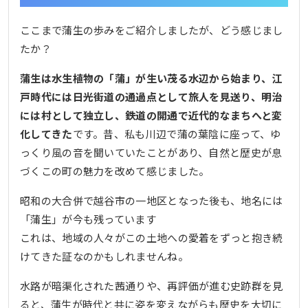
ここまで蒲生の歩みをご紹介しましたが、どう感じまし
たか？
蒲生は水生植物の「蒲」が生い茂る水辺から始まり、江
戸時代には日光街道の通過点として旅人を見送り、明治
には村として独立し、鉄道の開通で近代的なまちへと変
化してきた
です。昔、私も川辺で蒲の葉陰に座って、ゆ
っくり風の音を聞いていたことがあり、自然と歴史が息
づくこの町の魅力を改めて感じました。
昭和の大合併で越谷市の一地区となった後も、地名には
「蒲生」が今も残っています
これは、地域の人々がこの土地への愛着をずっと抱き続
けてきた証なのかもしれませんね。
水路が暗渠化された茜通りや、再評価が進む史跡群を見
ると、蒲生が時代と共に姿を変えながらも歴史を大切に