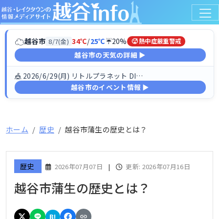
☁
越谷市
34℃
/
25℃
☔20%
8/7(金)
🥵 熱中症厳重警戒
越谷市の天気の詳細 ▶
🎪 2026/6/29(月) リトルプラネット DINO FESTIV…
越谷市のイベント情報 ▶
ホーム
歴史
越谷市蒲生の歴史とは？
歴史
2026年07月07日
|
更新: 2026年07月16日
越谷市蒲生の歴史とは？
B!