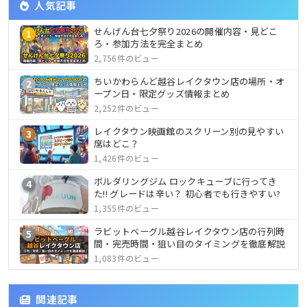
人気記事
せんげん台七夕祭り2026の開催内容・見どこ
1
ろ・参加方法を完全まとめ
2,756件のビュー
ちいかわらんど越谷レイクタウン店の場所・オ
2
ープン日・限定グッズ情報まとめ
2,252件のビュー
レイクタウン映画館のスクリーン別の見やすい
3
席はどこ？
1,426件のビュー
ボルダリングジム ロックキューブに行ってき
4
た!! グレードは辛い？ 初心者でも行きやすい?
1,355件のビュー
ラビットベーグル越谷レイクタウン店の行列時
5
間・完売時間・狙い目のタイミングを徹底解説
1,083件のビュー
関連記事