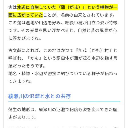
実は
水辺に自生していた『蒲（がま）』という植物が一
面に広がっていた
ことが、名前の由来とされています。
この蒲は湿地や川辺を好み、細長い穂が目立つ姿が特徴
です。その光景を思い浮かべると、自然と昔の風景が心
に浮かびますね。
古文献によれば、この地はかつて『加茂（かも）村』と
呼ばれ、『かも』という語自体が蒲が茂る水辺を指す言
葉だったそうです。
地名・植物・水辺が密接に結びついている様子が伝わっ
てきますね。
綾瀬川の氾濫と水との共存
蒲生の地形は、綾瀬川の氾濫で何度も姿を変えてきた歴
史があります。