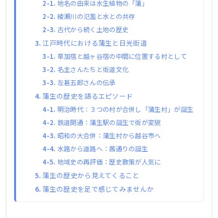
地名の由来は水生植物の「蒲」
綾瀬川の氾濫と水との共存
古代から続く土地の歴史
江戸時代における蒲生と日光街道
草加宿と越ヶ谷宿の中間に位置する村として
名主さんたちと街道文化
左甚五郎さんの伝承
蒲生の歴史を語るエピソード
明治時代：３つの村が合併し「蒲生村」が誕生
鉄道開通：蒲生駅の誕生で街が変貌
昭和の大合併：蒲生村から越谷市へ
水路から道路へ：茜通りの誕生
地域史の再評価：歴史散策が人気に
蒲生の歴史から見えてくること
蒲生の歴史を足で感じてみませんか