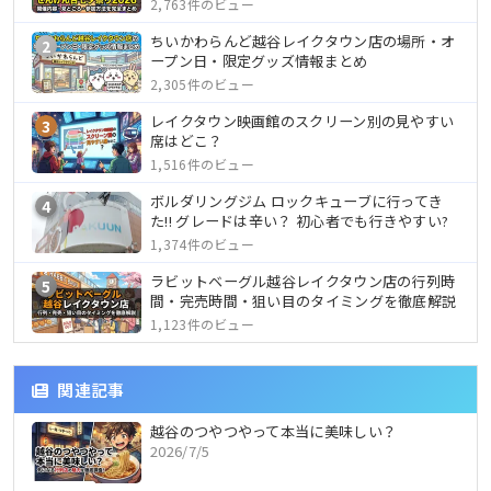
2,763件のビュー
ちいかわらんど越谷レイクタウン店の場所・オ
2
ープン日・限定グッズ情報まとめ
2,305件のビュー
レイクタウン映画館のスクリーン別の見やすい
3
席はどこ？
1,516件のビュー
ボルダリングジム ロックキューブに行ってき
4
た!! グレードは辛い？ 初心者でも行きやすい?
1,374件のビュー
ラビットベーグル越谷レイクタウン店の行列時
5
間・完売時間・狙い目のタイミングを徹底解説
1,123件のビュー
関連記事
越谷のつやつやって本当に美味しい？
2026/7/5