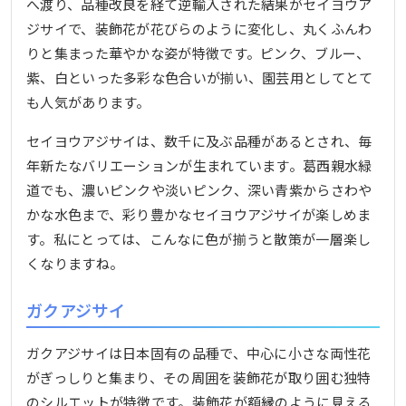
へ渡り、品種改良を経て逆輸入された結果がセイヨウア
ジサイで、装飾花が花びらのように変化し、丸くふんわ
りと集まった華やかな姿が特徴です。ピンク、ブルー、
紫、白といった多彩な色合いが揃い、園芸用としてとて
も人気があります。
セイヨウアジサイは、数千に及ぶ品種があるとされ、毎
年新たなバリエーションが生まれています。葛西親水緑
道でも、濃いピンクや淡いピンク、深い青紫からさわや
かな水色まで、彩り豊かなセイヨウアジサイが楽しめま
す。私にとっては、こんなに色が揃うと散策が一層楽し
くなりますね。
ガクアジサイ
ガクアジサイは日本固有の品種で、中心に小さな両性花
がぎっしりと集まり、その周囲を装飾花が取り囲む独特
のシルエットが特徴です。装飾花が額縁のように見える