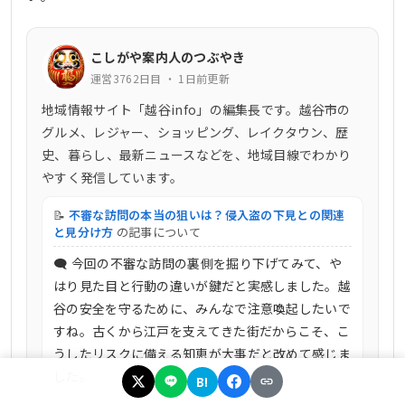
こしがや案内人のつぶやき
運営3762日目 ・ 1日前更新
地域情報サイト「越谷info」の編集長です。越谷市の
グルメ、レジャー、ショッピング、レイクタウン、歴
史、暮らし、最新ニュースなどを、地域目線でわかり
やすく発信しています。
📝
不審な訪問の本当の狙いは？侵入盗の下見との関連
と見分け方
の記事について
🗨 今回の不審な訪問の裏側を掘り下げてみて、や
はり見た目と行動の違いが鍵だと実感しました。越
谷の安全を守るために、みんなで注意喚起したいで
すね。古くから江戸を支えてきた街だからこそ、こ
うしたリスクに備える知恵が大事だと改めて感じま
した。
B!