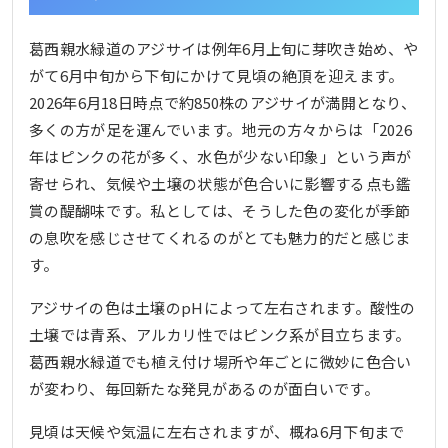
葛西親水緑道のアジサイは例年6月上旬に芽吹き始め、や
がて6月中旬から下旬にかけて見頃の絶頂を迎えます。
2026年6月18日時点で約850株のアジサイが満開となり、
多くの方が足を運んでいます。地元の方々からは「2026
年はピンクの花が多く、水色が少ない印象」という声が
寄せられ、気候や土壌の状態が色合いに影響する点も鑑
賞の醍醐味です。私としては、そうした色の変化が季節
の息吹を感じさせてくれるのがとても魅力的だと感じま
す。
アジサイの色は土壌のpHによって左右されます。酸性の
土壌では青系、アルカリ性ではピンク系が目立ちます。
葛西親水緑道でも植え付け場所や年ごとに微妙に色合い
が変わり、毎回新たな発見があるのが面白いです。
見頃は天候や気温に左右されますが、概ね6月下旬まで