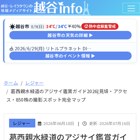
☀
越谷市
34℃
/
34℃
☔40%
8/9(日)
🥵 熱中症厳重警戒
越谷市の天気の詳細 ▶
🎪 2026/6/29(月) リトルプラネット DINO FESTIV…
越谷市のイベント情報 ▶
ホーム
レジャー
葛西親水緑道のアジサイ鑑賞ガイド2026|見頃・アクセ
ス・850株の撮影スポット完全マップ
レジャー
2026年06月18日
|
更新: 2026年07月16日
葛西親水緑道のアジサイ鑑賞ガイ