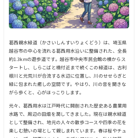
葛西親水緑道（かさいしんすいりょくどう）は、埼玉県
越谷市の中心を流れる葛西用水沿いに整備された、全長
約1.3kmの遊歩道です。越谷市中央市民会館の横からス
タートし、しらこばと橋付近まで続くこの緑道は、古利
根川と元荒川が合流する水辺に位置し、川のせせらぎと
緑に包まれた癒しの空間です。やはり、川の音を聞きな
がら歩くと、心がほっこりします。
元々、葛西用水は江戸時代に開削された歴史ある農業用
水路で、周辺の田畑を潤してきました。現在は親水緑道
として整備され、地元の人々の散歩コースや四季の花を
楽しむ憩いの場として親しまれています。春は桜やチュ