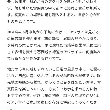
楽しめます。都心からのアクセスが良いにもかかわら
ず、落ち着いた雰囲気の中で花々に浸れる貴重な場所で
す。初夏のこの場所に足を踏み入れると、自然と心が和
むのを感じます。
2026年の6月中旬から下旬にかけて、アジサイは見ごろ
の最盛期を迎えます。朝の静寂、昼間の鮮やかな彩り、
夕暮れの柔らかな光、雨に濡れた情緒――時間帯や天候に応
じて表情を変える葛西親水緑道のアジサイは、何度訪れ
ても新たな発見がある魅力です。
地元の方々に親しまれている日常の風景の中に、初夏の
彩りが自然に溶け込んでいるのが葛西親水緑道です。観
光地の喧騒から離れ、ゆっくりと花を眺めたい方や、写
真撮影を楽しみたい方、心安らぐ散歩を求める方に特に
おすすめです。ぜひ今年の初夏、越谷の穴場で約850本
のアジサイと水辺の癒しを存分に堪能してみてくださ
い。