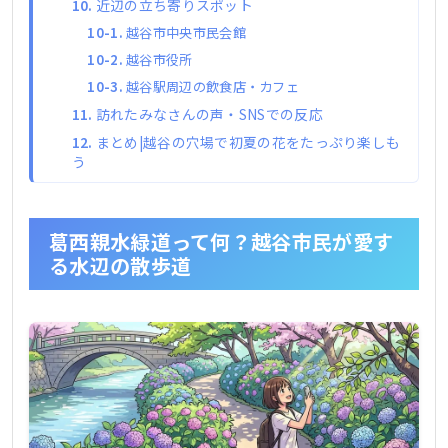
近辺の立ち寄りスポット
越谷市中央市民会館
越谷市役所
越谷駅周辺の飲食店・カフェ
訪れたみなさんの声・SNSでの反応
まとめ|越谷の穴場で初夏の花をたっぷり楽しも
う
葛西親水緑道って何？越谷市民が愛す
る水辺の散歩道