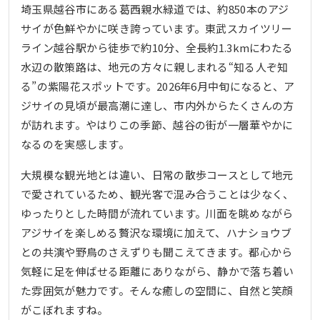
埼玉県越谷市にある葛西親水緑道では、約850本のアジ
サイが色鮮やかに咲き誇っています。東武スカイツリー
ライン越谷駅から徒歩で約10分、全長約1.3kmにわたる
水辺の散策路は、地元の方々に親しまれる“知る人ぞ知
る”の紫陽花スポットです。2026年6月中旬になると、ア
ジサイの見頃が最高潮に達し、市内外からたくさんの方
が訪れます。やはりこの季節、越谷の街が一層華やかに
なるのを実感します。
大規模な観光地とは違い、日常の散歩コースとして地元
で愛されているため、観光客で混み合うことは少なく、
ゆったりとした時間が流れています。川面を眺めながら
アジサイを楽しめる贅沢な環境に加えて、ハナショウブ
との共演や野鳥のさえずりも聞こえてきます。都心から
気軽に足を伸ばせる距離にありながら、静かで落ち着い
た雰囲気が魅力です。そんな癒しの空間に、自然と笑顔
がこぼれますね。