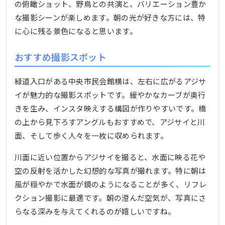
の俯瞰ショット、野鳥との共演と、バリエーション豊か
な撮影シーンが楽しめます。朝の光が好きな方には、特
に心に残る景色になると思います。
おすすめ撮影スポット
緑道入口がある中央市民会館横は、左右に広がるアジサ
イが魅力的な撮影スポットです。緩やかなカーブが奥行
きを生み、インスタ映えする構図が作りやすいです。橋
の上から見下ろすアングルもおすすめで、アジサイと川
面、そして歩く人々を一枚に収められます。
川面に近い位置からアジサイを撮ると、水面に映る花や
空の反射を活かした幻想的な写真が撮れます。特に朝は
風が穏やかで水面が鏡のようになることが多く、リフレ
クション撮影に最適です。朝の澄んだ空気が、写真にさ
らなる深みを与えてくれるのが嬉しいですね。