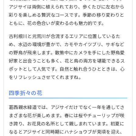
アジサイは両側に植えられており、歩くたびに左右から
彩りを楽しめる贅沢なコースです。季節の移り変わりと
ともに、花の色合いが変わるのも魅力的です。
古利根川と元荒川が合流するエリアに位置しているた
め、水辺の環境が豊かで、カモやカイツブリ、サギなど
の野鳥が飛来します。散策中にカメラを手にした野鳥愛
好家と出会うことも多く、花と鳥の両方を堪能できるス
ポットとして人気です。自然と触れ合うひとときは、心
をリフレッシュさせてくれますね。
四季折々の花
葛西親水緑道では、アジサイだけでなく一年を通してさ
まざまな花が楽しめます。春には桜やチューリップが咲
き誇り、お花見の名所として親しまれています。初夏に
なるとアジサイと同時期にハナショウブが見頃を迎え、