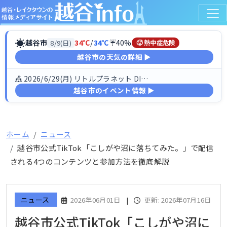
☀
越谷市
34℃
/
34℃
☔40%
8/9(日)
🥵 熱中症危険
越谷市の天気の詳細 ▶
🎪 2026/6/29(月) リトルプラネット DINO FESTIV…
越谷市のイベント情報 ▶
ホーム
ニュース
越谷市公式TikTok「こしがや沼に落ちてみた。」で配信
される4つのコンテンツと参加方法を徹底解説
ニュース
2026年06月01日
|
更新: 2026年07月16日
越谷市公式TikTok「こしがや沼に