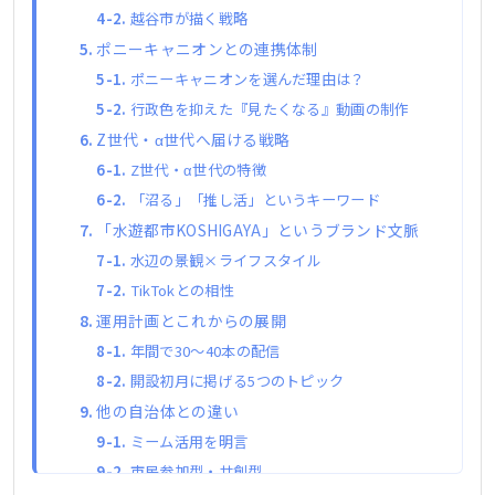
越谷市が描く戦略
ポニーキャニオンとの連携体制
ポニーキャニオンを選んだ理由は？
行政色を抑えた『見たくなる』動画の制作
Z世代・α世代へ届ける戦略
Z世代・α世代の特徴
「沼る」「推し活」というキーワード
「水遊都市KOSHIGAYA」というブランド文脈
水辺の景観×ライフスタイル
TikTokとの相性
運用計画とこれからの展開
年間で30〜40本の配信
開設初月に掲げる5つのトピック
他の自治体との違い
ミーム活用を明言
市民参加型・共創型