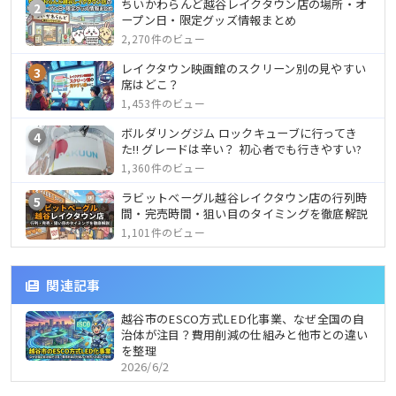
ちいかわらんど越谷レイクタウン店の場所・オ
2
ープン日・限定グッズ情報まとめ
2,270件のビュー
レイクタウン映画館のスクリーン別の見やすい
3
席はどこ？
1,453件のビュー
ボルダリングジム ロックキューブに行ってき
4
た!! グレードは辛い？ 初心者でも行きやすい?
1,360件のビュー
ラビットベーグル越谷レイクタウン店の行列時
5
間・完売時間・狙い目のタイミングを徹底解説
1,101件のビュー
関連記事
越谷市のESCO方式LED化事業、なぜ全国の自
治体が注目？費用削減の仕組みと他市との違い
を整理
2026/6/2