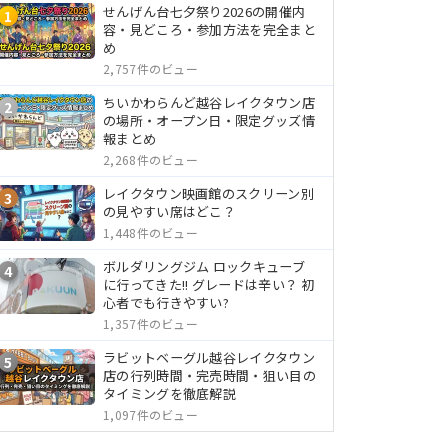
せんげん台七夕祭り2026の開催内
1
容・見どころ・参加方法を完全まと
め
2,757件のビュー
ちいかわらんど越谷レイクタウン店
2
の場所・オープン日・限定グッズ情
報まとめ
2,268件のビュー
レイクタウン映画館のスクリーン別
3
の見やすい席はどこ？
1,448件のビュー
ボルダリングジム ロックキューブ
4
に行ってきた!! グレードは辛い？ 初
心者でも行きやすい?
1,357件のビュー
ラビットベーグル越谷レイクタウン
5
店の行列時間・完売時間・狙い目の
タイミングを徹底解説
1,097件のビュー