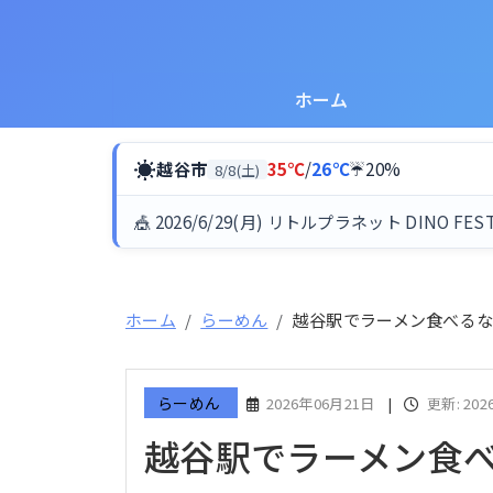
ホーム
☀
越谷市
35℃
/
26℃
☔20%
8/8(土)
🎪 2026/6/29(月) リトルプラネット DINO FES
ホーム
らーめん
越谷駅でラーメン食べるな
らーめん
2026年06月21日
|
更新: 202
越谷駅でラーメン食べ