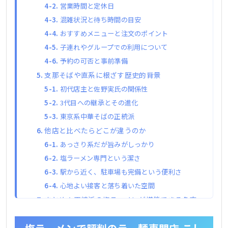
営業時間と定休日
混雑状況と待ち時間の目安
おすすめメニューと注文のポイント
子連れやグループでの利用について
予約の可否と事前準備
支那そばや直系に根ざす歴史的背景
初代店主と佐野実氏の関係性
3代目への継承とその進化
東京系中華そばの正統派
他店と比べたらどこが違うのか
あっさり系だが旨みがしっかり
塩ラーメン専門という潔さ
駅から近く、駐車場も完備という便利さ
心地よい接客と落ち着いた空間
まとめ：正統派の塩ラーメンが堪能できる名店、
ラー麺専門店 こしがや
さあ、ラー麺専門店 こしがやへ足を運んでみま