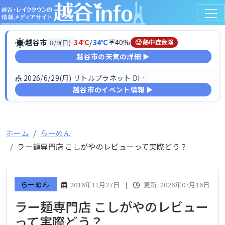
☀
越谷市
34℃
/
34℃
☔40%
8/9(日)
🥵 熱中症危険
越谷市の天気の詳細 ▶
🎪 2026/6/29(月) リトルプラネット DINO FESTIV…
越谷市のイベント情報 ▶
ホーム
らーめん
ラー麺専門店 こしがやのレビューって実際どう？
らーめん
2016年11月27日
|
更新: 2026年07月16日
ラー麺専門店 こしがやのレビュー
って実際どう？