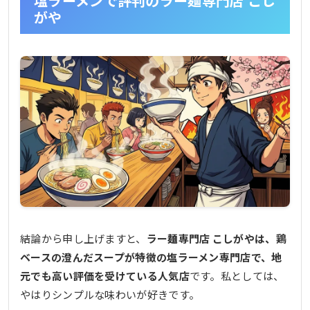
塩ラーメンで評判のラー麺専門店 こし
せんか
がや
結論から申し上げますと、
ラー麺専門店 こしがやは、鶏
ベースの澄んだスープが特徴の塩ラーメン専門店で、地
元でも高い評価を受けている人気店
です。私としては、
やはりシンプルな味わいが好きです。