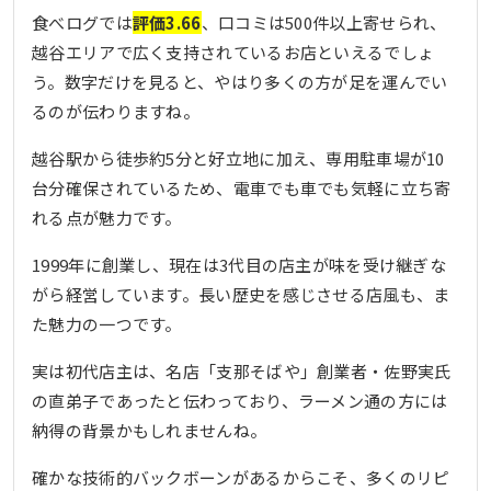
食べログでは
評価3.66
、口コミは500件以上寄せられ、
越谷エリアで広く支持されているお店といえるでしょ
う。数字だけを見ると、やはり多くの方が足を運んでい
るのが伝わりますね。
越谷駅から徒歩約5分と好立地に加え、専用駐車場が10
台分確保されているため、電車でも車でも気軽に立ち寄
れる点が魅力です。
1999年に創業し、現在は3代目の店主が味を受け継ぎな
がら経営しています。長い歴史を感じさせる店風も、ま
た魅力の一つです。
実は初代店主は、名店「支那そばや」創業者・佐野実氏
の直弟子であったと伝わっており、ラーメン通の方には
納得の背景かもしれませんね。
確かな技術的バックボーンがあるからこそ、多くのリピ