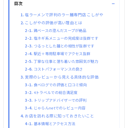
−
目次
塩ラーメンで評判のラー麺専門店 こしがや
こしがやの評価が高い理由とは
鶏ベースの澄んだスープが絶品
塩ネギ系メニューの完成度は抜群です
つるっとした麺との相性が抜群です
駅近＋専用駐車場でアクセス抜群
丁寧な仕事と落ち着いた雰囲気が魅力
コストパフォーマンスの良さ
実際のレビューから見える具体的な評価
食べログでの評価と口コミ傾向
4トラベルでの総合満足度
トリップアドバイザーでの評判
じゃらんnetでのレビュー内容
お店を訪れる際に知っておきたいこと
基本情報とアクセス方法